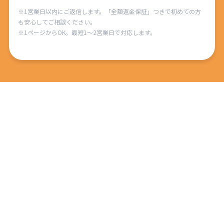
※1営業日以内にご返信します。「全額返金保証」つきで初めての方
も安心してご相談ください。
※1ページからOK。最短1〜2営業日で対応します。
品川区のWEB制作会社
目黒区のWEB制作会社
A 様
渋谷区のデザイン会社
E 様