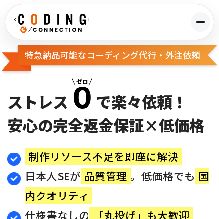
メニ
特急納品可能なコーディング代行・外注依頼
０
ゼロ
ストレス
で楽々依頼！
安心の完全返金保証×低価格
制作リソース不足を即座に解決
日本人SEが
品質管理
。低価格でも
国
内クオリティ
仕様書なしの
「丸投げ」も大歓迎