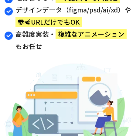
デザインデータ（figma/psd/ai/xd）や
参考URLだけでもOK
高難度実装・
複雑なアニメーション
もお任せ