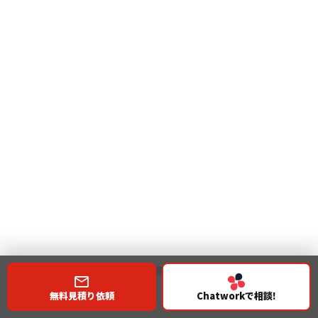
愛知県のWEB制作会社
D 様
大阪府のデザイン会社
C 様
B 様
期待以上の仕上がりで大満足です！
とにかく対応が早くて
デザイン通りに仕上がって
助かっています！
迅速かつ丁寧な対応で、期待以上のWEBサイトが完
いつも素早くて、本当に
嬉しいです！
複雑な部分もスムーズに
助かっています♪
成しました。機能も注文通りに作っていただき大満
電話で説明したい時があったり時々技術のことで伝
進められました！
とてもやり取りしやすい関係性を築けていると思い
足です。
いつも素早いレスポンスと適切なコミュニケーショ
わりにくい時もありますが、ネガティブな点を上回
対応も早く非常に満足しております。若干複雑で伝
ます。コーディングはデザイン通りに仕上がってくる
ンで助かっております。品質も良くスピード感もあ
るくらいレスポンス・作業スピードはとても早く助
えづらい箇所もビデオミーティングを開いていただ
ので満足です。スケジュールにも柔軟に対応頂きあ
り、細かい修正も対応してくれる為満足しておりま
かっています。
くことでスムーズに進められました。
りがとうございます。
す。
無料見積り依頼
Chatworkで相談!